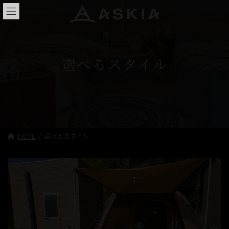
コ
ナ
ン
ビ
テ
ゲ
ン
ー
ツ
シ
へ
ョ
選べるスタイル
ス
ン
キ
に
ッ
移
プ
動
HOME
選べるスタイル