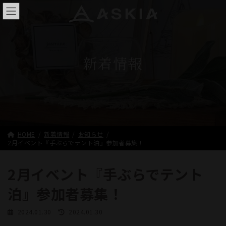
コ
ナ
ン
ビ
テ
ゲ
ン
ー
ツ
シ
へ
ョ
新着情報
ス
ン
キ
に
ッ
移
プ
動
HOME
新着情報
お知らせ
2月イベント『手ぶらでテント泊』参加者募集！
2月イベント『手ぶらでテント
泊』参加者募集！
最
2024.01.30
2024.01.30
終