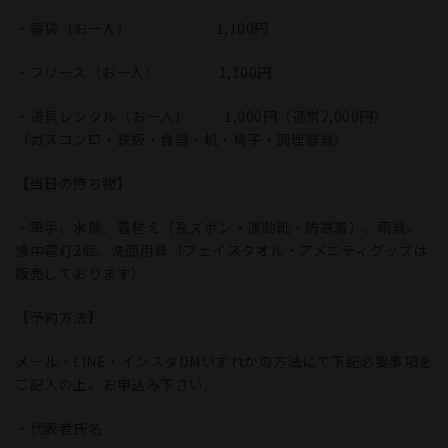
・寝袋（お一人） 1,100円
・フリース（お一人） 1,100円
・道具レンタル（お一人） 1,000円（通常2,000円）
（ガスコンロ・鉄板・食器・机・椅子・調理器具）
【当日の持ち物】
・軍手、水筒、着替え（長ズボン・運動靴・防寒着）、雨具、
懐中電灯2個、洗面用具（フェイスタオル・アメニティグッズは
販売しております）
【予約方法】
メール・LINE・インスタDMいずれかの方法にて下記必要事項を
ご記入の上、お申込み下さい。
・代表者氏名