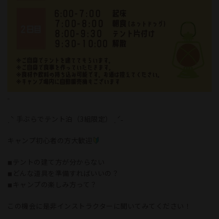
˗
ˏˋ 手ぶらでテント泊（3組限定） ˎˊ˗
キャンプ初心者の方大歓迎
◾︎テントの建て方が分からない
◾︎どんな道具を準備すればいいの？
◾︎キャンプの楽しみ方って？
この機会に是非インストラクターに聞いてみてください！